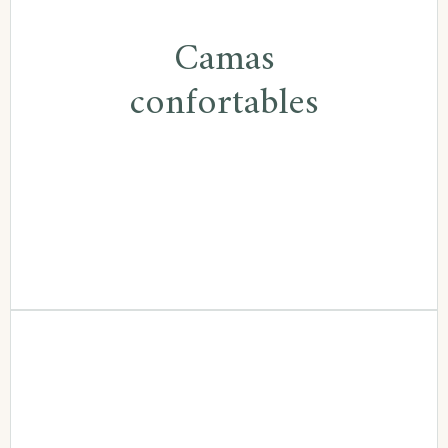
Disponemos de camas de máxima
Camas
calidad y de un sistema de
confortables
insonorización para un perfecto
descanso.