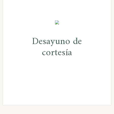
Desayuno de cortesía
Se ofrece un desayuno a todos nuestros
Desayuno de
huéspedes a base de zumos de fruta,
cortesía
café, té, tostadas, mermeladas, cereales
y una selección de bollería.