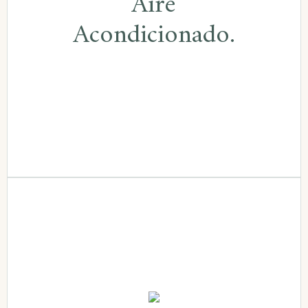
Aire
Todas nuestras habitaciones cuentan
Acondicionado.
con aire acondicionado individualizado y
sistema de insonorización.
Camas confortables