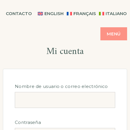
Saltar
CASA BALMES
CONTACTO
ENGLISH
FRANÇAIS
ITALIANO
al
contenido
MENÚ
Mi cuenta
Nombre de usuario o correo electrónico
Contraseña