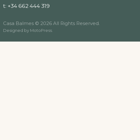
t:
+34 662 444 319
Casa Balmes © 2026 All Rights Reserved.
Designed by
MotoPress
.