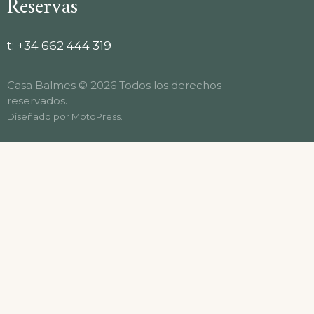
Reservas
t:
+34 662 444 319
Casa Balmes © 2026 Todos los derechos
reservados.
Diseñado por
MotoPress
.